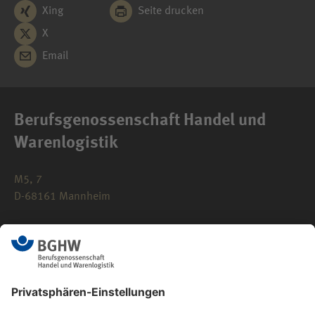
Xing
Seite drucken
X
Email
Berufsgenossenschaft Handel und
Warenlogistik
M5, 7
D-68161 Mannheim
0621 183-0
info(at)bghw.de
Kontaktformular