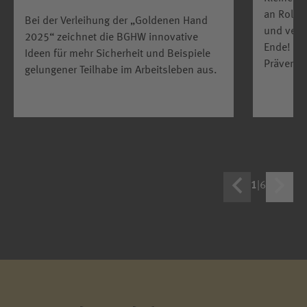
an Rollc
Bei der Verleihung der „Goldenen Hand
und verl
2025“ zeichnet die BGHW innovative
Ende! Fü
Ideen für mehr Sicherheit und Beispiele
Präventi
gelungener Teilhabe im Arbeitsleben aus.
1
|
6