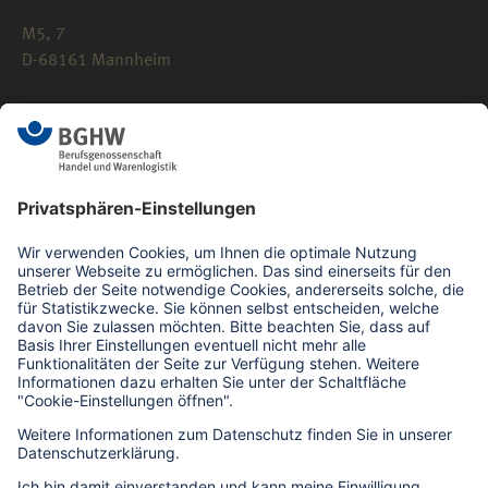
M5, 7
D-68161 Mannheim
0621 183-0
info(at)bghw.de
Kontaktformular
Bildrechte zu dieser Seite
Impressum