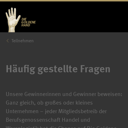
Teilnehmen
Häufig gestellte Fragen
Unsere Gewinnerinnen und Gewinner beweisen:
Ganz gleich, ob großes oder kleines
Unternehmen – jeder Mitgliedsbetreib der
Berufsgenossenschaft Handel und