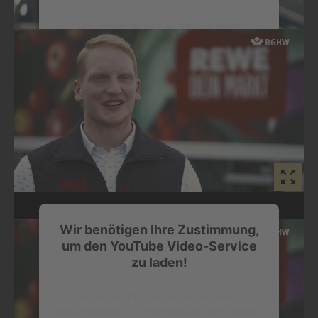
Wir verwenden einen Service eines
Drittanbieters, um Videoinhalte einzubetten.
Dieser Service kann Daten zu Ihren
Aktivitäten sammeln. Bitte lesen Sie die
Details durch und stimmen Sie der Nutzung
des Service zu, um dieses Video
anzusehen.
Mehr Informationen
Akzeptieren
Innovativ und nachhaltig
powered by
Usercentrics Consent
Wir benötigen Ihre Zustimmung,
Management Platform
Anerkennung fördert Ideenreichtum – ausgezeichnete
um den YouTube Video-Service
Betriebe nehmen die Goldene Hand als Ansporn, um
zu laden!
Arbeitsplätze noch sicherer und gesünder zu machen.
Wir verwenden einen Service eines
Drittanbieters, um Videoinhalte einzubetten.