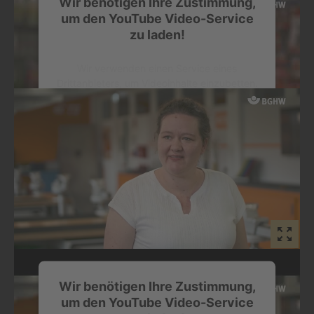
Wir benötigen Ihre Zustimmung,
Leicht bedienbar, guter Support – das sagen die
um den YouTube Video-Service
Gewinnerteams über das Bewerbungsverfahren für die
zu laden!
Goldene Hand.
Wir verwenden einen Service eines
Drittanbieters, um Videoinhalte einzubetten.
Dieser Service kann Daten zu Ihren
Aktivitäten sammeln. Bitte lesen Sie die
Details durch und stimmen Sie der Nutzung
des Service zu, um dieses Video
anzusehen.
Mehr Informationen
Akzeptieren
powered by
Usercentrics Consent
Management Platform
Gold wert für die Unternehmenskommunikation
Wir benötigen Ihre Zustimmung,
Die Kundschaft beeindrucken und gleichzeitig der
um den YouTube Video-Service
Belegschaft zeigen, dass man ein attraktives Unternehmen