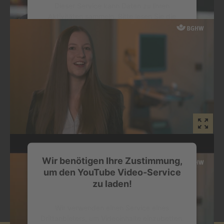
Dieser Service kann Daten zu Ihren
Aktivitäten sammeln. Bitte lesen Sie die
Details durch und stimmen Sie der Nutzung
des Service zu, um dieses Video
anzusehen.
Mehr Informationen
Akzeptieren
powered by
Usercentrics Consent
Management Platform
Mit Sicherheit glänzend
Wir benötigen Ihre Zustimmung,
Überraschung und Jubelstürme für die wertschätzende
um den YouTube Video-Service
Bestätigung: Wer die Goldene Hand gewinnt, gehört zu den
zu laden!
Besten!
Wir verwenden einen Service eines
Drittanbieters, um Videoinhalte einzubetten.