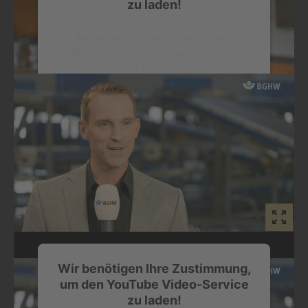
zu laden!
ist? Als Betrieb, der mit der Goldenen Hand ausgezeichnet
ist, geht das!
Wir verwenden einen Service eines
Drittanbieters, um Videoinhalte einzubetten.
Dieser Service kann Daten zu Ihren
Aktivitäten sammeln. Bitte lesen Sie die
Details durch und stimmen Sie der Nutzung
des Service zu, um dieses Video
anzusehen.
Mehr Informationen
Akzeptieren
powered by
Usercentrics Consent
Management Platform
Wertschätzung als Motivationsschub
Wir benötigen Ihre Zustimmung,
Als Preisträgerin und Preisträger der Goldenen Hand kann
um den YouTube Video-Service
man nur gewinnen, nicht verlieren.
zu laden!