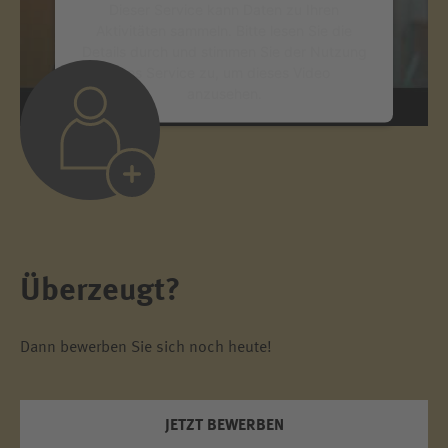
Dieser Service kann Daten zu Ihren
Aktivitäten sammeln. Bitte lesen Sie die
Details durch und stimmen Sie der Nutzung
des Service zu, um dieses Video
anzusehen.
Mehr Informationen
Akzeptieren
powered by
Usercentrics Consent
Management Platform
Überzeugt?
Dann bewerben Sie sich noch heute!
JETZT BEWERBEN