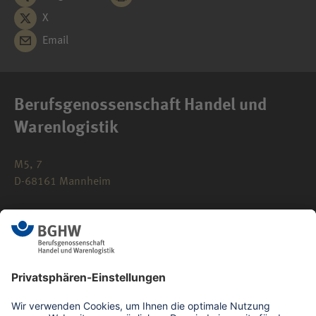
X
Email
Berufsgenossenschaft Handel und
Warenlogistik
M5, 7
D-68161 Mannheim
0621 183-0
info(at)bghw.de
Kontaktformular