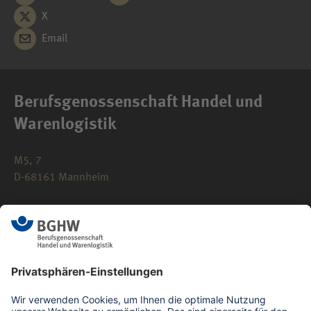
X
Email
Berufsgenossenschaft Handel und
Warenlogistik
M5, 7
D-68161 Mannheim
0621 183-0
info(at)bghw.de
Kontaktformular