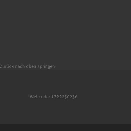
Zurück nach oben springen
Webcode: 1722250236