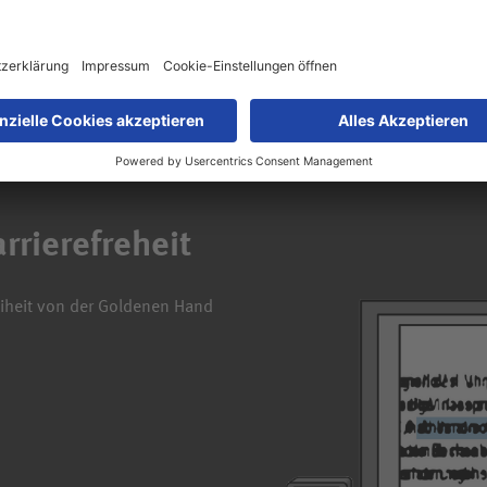
rrierefreheit
reiheit von der Goldenen Hand