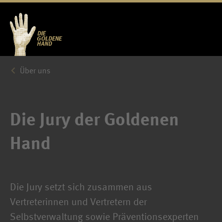
Über uns
Die Jury der Goldenen
Hand
Die Jury setzt sich zusammen aus
Vertreterinnen und Vertretern der
Selbstverwaltung sowie Präventionsexperten