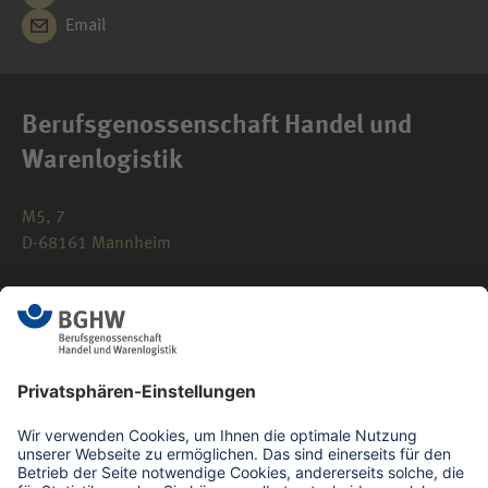
Email
Berufsgenossenschaft Handel und
Warenlogistik
M5, 7
D-68161 Mannheim
0621 183-0
info(at)bghw.de
Kontaktformular