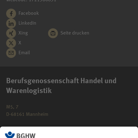
Facebook
LinkedIn
Xing
Seite drucken
X
Email
Berufsgenossenschaft Handel und
Warenlogistik
M5, 7
D-68161 Mannheim
0621 183-0