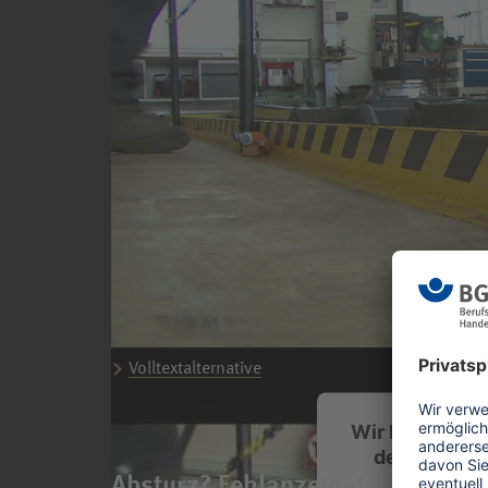
Volltextalternative
Wir benötigen
den YouTub
Absturz? Fehlanzeige!