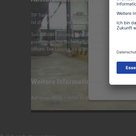
Wir verwende
TIP Trailer Services Germany ist einer der führen
Drittanbieters, u
ist die Wartung und Reparatur von Trailern, den Auf
Dieser Service kan
sammeln. Bitte les
Sobald das Fahrzeug wegfährt ist die Grube offen u
stimmen Sie der 
praxistaugliche Sicherheitslösung entwickelt. Die 
dieses 
öffnen. Die Lösung ist schnell montierbar, kosteng
Mehr 
Ak
Weitere Informationen
powered by
Userc
Auf einen Blick – Infos zu diesem Best Practice je