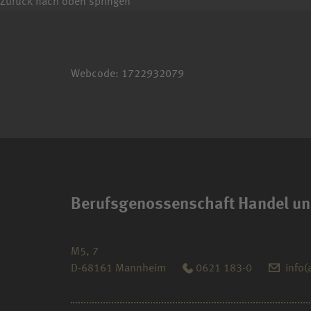
Zurück nach oben springen
Webcode: 1722932079
Berufsgenossenschaft Handel un
M5, 7
D-68161 Mannheim
0621 183-0
info(