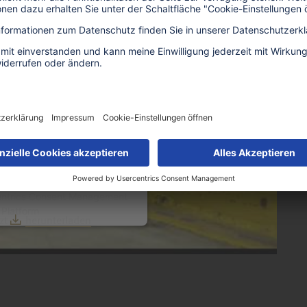
n einen Service eines
den Anbieter von Dienstleistungen rund um den Fuhrpark von Nutzf
m Videoinhalte einzubetten.
liegern der Lkw. Die Arbeiten hierfür erfolgen meist in einer Grube
n Daten zu Ihren Aktivitäten
en Sie die Details durch und
nd stellt ein erhebliches Absturzrisiko dar. In der TIP Werkstatt 
Nutzung des Service zu, um
Absturzsicherung ist fest an der Grube montiert und lässt sich mi
Video anzusehen.
ünstig und schützt die Mitarbeiter vor potenzieller Gefahr.
Informationen
zeptieren
entrics Consent Management
Platform
tzt
herunterladen