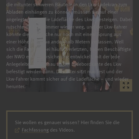
die mitunter schweren Bauteile in den Lkw-Ladekran zum
Abladen einhängen zu können, müssen sie auf einer
angelegten Leiter die Ladefläche des Lkws besteigen. Dabei
rutschte die Leiter immer wieder weg, und der Lkw-Fahrer
konnte die Ladefläche nur noch mit einem Sprung aus
einer Höhe von etwa anderthalb Metern verlassen. Weil
sich die Fahrer dabei häufig verletzten, haben Beschäftigte
der NWO eine Leitersicherung entwickelt, mit der jede
Anlegeleiter passgenau an der Ladebordkante des Lkw
befestigt werden kann. Die Leiter sitzt nun fest und der
Lkw-Fahrer kommt sicher auf die Ladefläche – und wieder
herunter.
Sie wollen es genauer wissen? Hier finden Sie die
Fachfassung
des Videos.