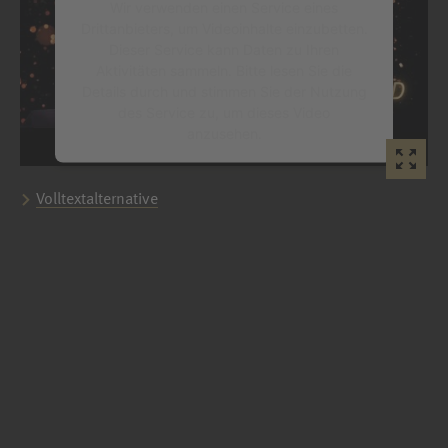
Wir verwenden einen Service eines
Drittanbieters, um Videoinhalte einzubetten.
Dieser Service kann Daten zu Ihren
Aktivitäten sammeln. Bitte lesen Sie die
Details durch und stimmen Sie der Nutzung
des Service zu, um dieses Video
anzusehen.
Mehr Informationen
Volltextalternative
Akzeptieren
powered by
Usercentrics Consent
Management Platform