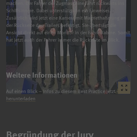
machen. Der Fahrer der Zugmaschine fährt rückwärts ins
Schiffsinnere. Dabei unterstützt ihn ein Einweiser.
Zusätzlich wird jetzt eine Kamera mit Magnethalterung an
der Rückseite des Trailers befestigt. Sie überträgt die
Ansicht direkt auf einen Monitor in der Fahrerkabine. Somit
hat jetzt auch der Fahrer immer die Rückseite im Blick.
Weitere Informationen
Auf einen Blick – Infos zu diesem Best Practice jetzt
herunterladen
Begründung der Jury