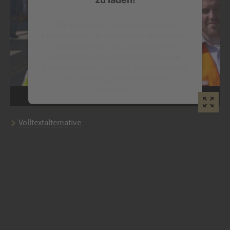
Wir verwenden einen Service eines
Drittanbieters, um Videoinhalte einzubetten.
Dieser Service kann Daten zu Ihren
Aktivitäten sammeln. Bitte lesen Sie die
Details durch und stimmen Sie der Nutzung
des Service zu, um dieses Video
anzusehen.
Mehr Informationen
Volltextalternative
Akzeptieren
powered by
Usercentrics Consent
Management Platform