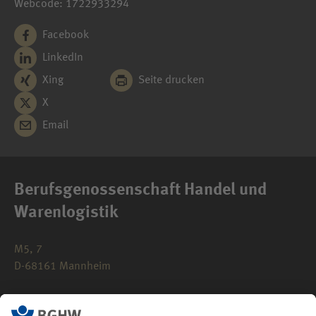
Webcode: 1722933294
Facebook
LinkedIn
Xing
Seite drucken
X
Email
Berufsgenossenschaft Handel und
Warenlogistik
M5, 7
D-68161 Mannheim
0621 183-0